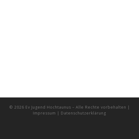
© 2026
Ev Jugend Hochtaunus
– Alle Rechte vorbehalten
|
Impressum
|
Datenschutzerklärung