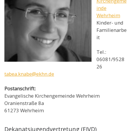
Kirchengeme
inde
Wehrheim
Kinder- und
Familienarbe
it
Tel.:
06081/9528
26
tabea.knabe@ekhn.de
Postanschrift:
Evangelische Kirchengemeinde Wehrheim
Oranienstraße 8a
61273 Wehrheim
Dekanatsjugendvertretung (EJVD)