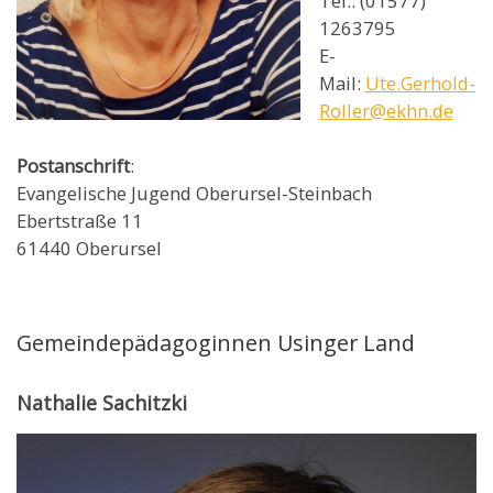
Tel.: (01577)
1263795
E-
Mail:
Ute.Gerhold-
Roller@ekhn.de
Postanschrift
:
Evangelische Jugend Oberursel-Steinbach
Ebertstraße 11
61440 Oberursel
Gemeindepädagoginnen Usinger Land
Nathalie Sachitzki