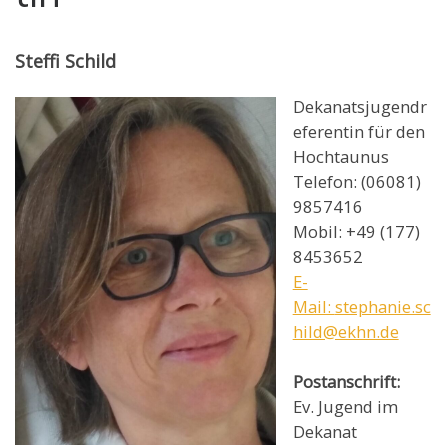
Steffi Schild
Dekanatsjugendr
eferentin für den
Hochtaunus
Telefon: (06081)
9857416
Mobil: +49 (177)
8453652
E-
Mail:
stephanie.sc
hild@ekhn.de
Postanschrift:
Ev. Jugend im
Dekanat