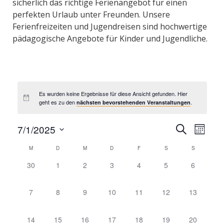
sicherlich das richtige Ferienangebot für einen
perfekten Urlaub unter Freunden. Unsere
Ferienfreizeiten und Jugendreisen sind hochwertige
pädagogische Angebote für Kinder und Jugendliche.
Es wurden keine Ergebnisse für diese Ansicht gefunden. Hier
geht es zu den
.
nächsten bevorstehenden Veranstaltungen
V
V
7/1/2025
S
M
e
e
u
D
o
c
K
r
M
D
M
D
F
S
r
S
n
a
h
a
a
a
a
0
0
0
0
0
0
0
30
1
2
3
4
5
6
e
t
t
l
n
n
V
V
V
V
V
V
V
u
s
e
e
e
e
e
e
e
s
e
0
0
0
0
0
0
0
7
8
9
10
11
12
13
m
t
n
r
r
r
r
r
r
r
t
V
V
V
V
V
V
V
w
a
a
a
a
a
a
a
a
d
a
e
e
e
e
e
e
e
n
n
n
n
n
n
n
ä
l
0
0
0
0
0
0
0
14
15
16
17
18
19
20
e
l
r
r
r
r
r
r
r