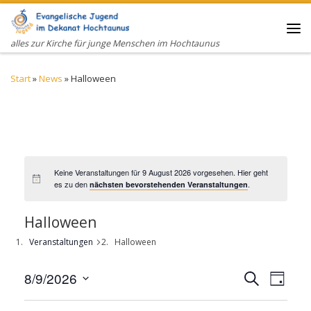
Zum Inhalt springen
Me
alles zur Kirche für junge Menschen im Hochtaunus
Start
»
News
»
Halloween
Keine Veranstaltungen für 9 August 2026 vorgesehen. Hier geht
es zu den
.
nächsten bevorstehenden Veranstaltungen
Halloween
Veranstaltungen
Halloween
V
V
8/9/2026
S
T
e
e
u
D
a
c
r
r
g